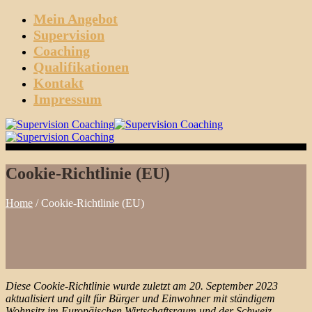
Skip
Mein Angebot
to
Supervision
content
Coaching
Qualifikationen
Kontakt
Impressum
Persönliche Beratung im Raum Hannover
Supervision Coaching
Cookie-Richtlinie (EU)
Home
/
Cookie-Richtlinie (EU)
Diese Cookie-Richtlinie wurde zuletzt am 20. September 2023
aktualisiert und gilt für Bürger und Einwohner mit ständigem
Wohnsitz im Europäischen Wirtschaftsraum und der Schweiz.